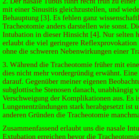
2. Der nasale Tubus führt recht früh zu eine
mit einer Sinusitis gleichzustellen, und wi
Behauptung [3]. Es fehlen ganz wissenschaftl
Tracheotomie anders darstellen wie sonst. Di
Intubation in dieser Hinsicht [4]. Nur selten
erlaubt die viel geringere Reflexprovokatio
ohne die schweren Nebenwirkungen einer Tra
3. Während die Tracheotomie früher mit ein
dies nicht mehr vordergründig erwähnt. Eine 
darauf. Gegenüber meiner eigenen Beobacht
subglottische Stenosen danach, unabhängig v
Verschweigung der Komplikationen aus. Es is
Lungenentzündungen stark herabgesetzt ist u
anderen Gründen die Tracheotomie manchmal 
Zusammenfassend erlaubt uns die nasale Intu
Extubation erreichen bevor die Tracheotomie 