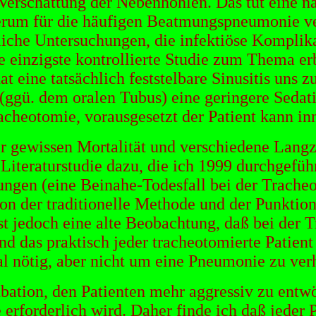
r Verschattung der Nebenhöhlen. Das tut eine
ederum für die häufigen Beatmungspneumonie ve
iche Untersuchungen, die infektiöse Komplika
e einzigste kontrollierte Studie zum Thema erb
 hat eine tatsächlich feststelbare Sinusitis u
n (ggü. dem oralen Tubus) eine geringere Sed
cheotomie, vorausgesetzt der Patient kann in
er gewissen Mortalität und verschiedene Lang
Literaturstudie dazu, die ich 1999 durchgefüh
ungen (eine Beinahe-Todesfall bei der Trach
on der traditionelle Methode und der Punktion
t jedoch eine alte Beobachtung, daß bei der T
nd das praktisch jeder tracheotomierte Patien
nötig, aber nicht um eine Pneumonie zu ver
bation, den Patienten mehr aggressiv zu entw
erforderlich wird. Daher finde ich daß jeder P