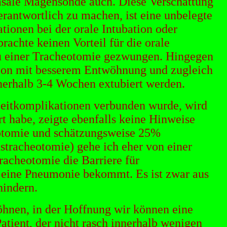
 nasale Magensonde auch. Diese Verschattung
rantwortlich zu machen, ist eine unbelegte
tionen bei der orale Intubation oder
rachte keinen Vorteil für die orale
ns zu einer Tracheotomie gezwungen. Hingegen
ation mit besserem Entwöhnung und zugleich
nerhalb 3-4 Wochen extubiert werden.
zeitkomplikationen verbunden wurde, wird
rt habe, zeigte ebenfalls keine Hinweise
eotomie und schätzungsweise 25%
stracheotomie) gehe ich eher von einer
racheotomie die Barriere für
t eine Pneumonie bekommt. Es ist zwar aus
hindern.
öhnen, in der Hoffnung wir können eine
atient, der nicht rasch innerhalb wenigen