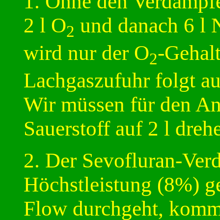
1. Ohne den Verdampfe
2 l O
und danach 6 l 
2
wird nur der O
-Gehalt
2
Lachgaszufuhr folgt au
Wir müssen für den An
Sauerstoff auf 2 l dreh
2. Der Sevofluran-Ver
Höchstleistung (8%) ge
Flow durchgeht, kommt