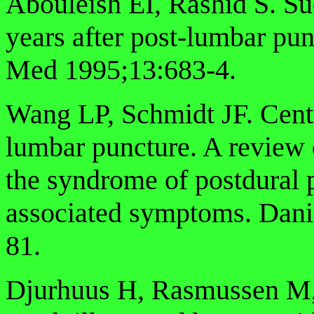
Abouleish EI, Rashid S. Su
years after post-lumbar p
Med 1995;13:683-4.
Wang LP, Schmidt JF. Centra
lumbar puncture. A review 
the syndrome of postdural
associated symptoms. Dani
81.
Djurhuus H, Rasmussen M,