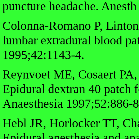
puncture headache. Anesth
Colonna-Romano P, Linton 
lumbar extradural blood pa
1995;42:1143-4.
Reynvoet ME, Cosaert PA,
Epidural dextran 40 patch 
Anaesthesia 1997;52:886-8
Hebl JR, Horlocker TT, Ch
Epidural anesthesia and ana