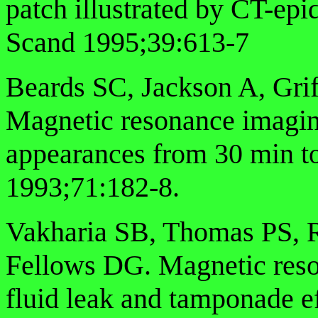
patch illustrated by CT-ep
Scand 1995;39:613-7
Beards SC, Jackson A, Gri
Magnetic resonance imaging
appearances from 30 min t
1993;71:182-8.
Vakharia SB, Thomas PS, 
Fellows DG. Magnetic reso
fluid leak and tamponade ef